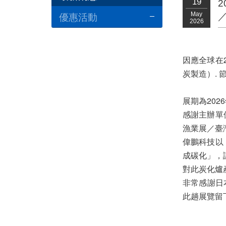
19
優惠活動
May
2026
因應全球在
炭製造）. 
展期為2026
感謝主辦單
漁業展／臺
偉鵬科技以
成碳化」，
對此炭化爐
非常感謝日
此趟展覽留