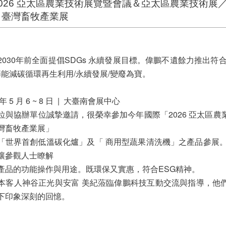
2026 亞太區農業技術展覽暨會議＆亞太區農業技術展
／臺灣畜牧產業展
2030年前全面提倡SDGs 永續發展目標。偉鵬不遺餘力推出
節能減碳循環再生利用/永續發展/變廢為寶。
年 5 月 6 ~ 8 日 | 大臺南會展中心
位與協辦單位誠摯邀請，很榮幸參加今年國際「2026 亞太區
灣畜牧產業展」
「世界首創低溫碳化爐」及「 商用型蔬果清洗機」之產品參展。
讓參觀人士瞭解
產品的功能操作與用途。既環保又實惠，符合ESG精神。
本客人神谷正光與安富 美紀蒞臨偉鵬科技互動交流與指導，他
下印象深刻的回憶。