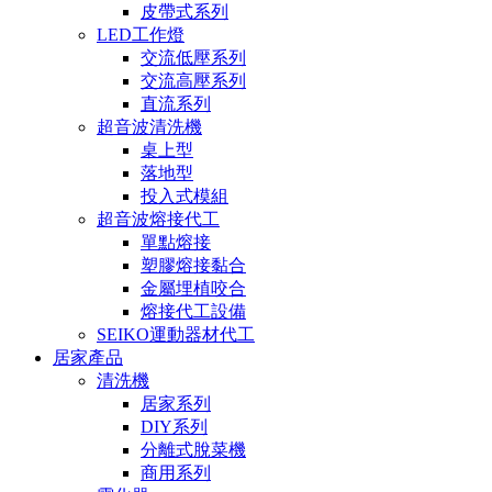
皮帶式系列
LED工作燈
交流低壓系列
交流高壓系列
直流系列
超音波清洗機
桌上型
落地型
投入式模組
超音波熔接代工
單點熔接
塑膠熔接黏合
金屬埋植咬合
熔接代工設備
SEIKO運動器材代工
居家產品
清洗機
居家系列
DIY系列
分離式脫菜機
商用系列