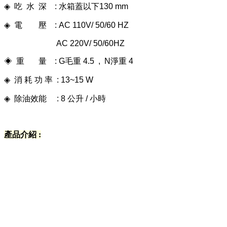
◈
吃 水 深 : 水箱蓋以下130 mm
◈
電 壓 : AC 110V/ 50/60 HZ
AC 220V/ 50/60HZ
◈ 重 量
: G毛重 4.5 , N淨重 4
◈
消 耗 功 率 : 13~15 W
◈
除油效能 : 8 公升 / 小時
產品介紹 :