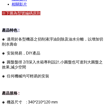
相關影片
※下圖為型號編碼原則
產品特色 :
◈
適用於各型機器之切削液浮油刮除及油水分離，以增加切
削水壽命
◈
安裝簡易，DIY產品
◈
圓盤盤徑 2/3深入水箱專利設計,小圓盤也可達到大圓盤之
效果,減少空間
◈
任何機械均可輕易的安裝
產品規格 :
◈
機器尺寸 : 340*210*120 mm