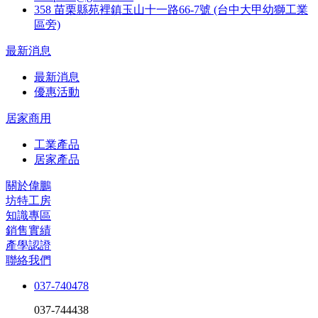
358 苗栗縣苑裡鎮玉山十一路66-7號 (台中大甲幼獅工業
區旁)
最新消息
最新消息
優惠活動
居家商用
工業產品
居家產品
關於偉鵬
坊特工房
知識專區
銷售實績
產學認證
聯絡我們
037-740478
037-744438