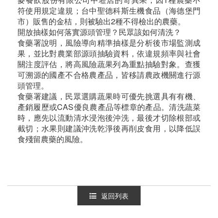
符使用規定違規；台中聖德科斯生機食品（海德堡門
市）販售的金桔，則被驗出2種不得檢出的農藥。
開放抽樣如何落實源頭管理？民眾該如何清洗？
食藥署說明，風險導向精準抽樣是分析後市場監測成
果，並比對農業部源頭抽驗資料，依違規頻率與社會
關注度評估，將高風險蔬果列為重點抽驗對象。查獲
可溯源的國產不合格農產品，皆移請農政機關進行源
頭管理。
食藥署建議，民眾選購蔬果時可優先挑選具有有機、
產銷履歷或CAS優良農產品等標章的產品。清洗蔬菜
時，應先以流動清水浸泡後沖洗，最後才切除根部或
截切；水果則建議沖洗乾淨後再削皮食用，以降低誤
食殘留農藥的風險。
返回列表