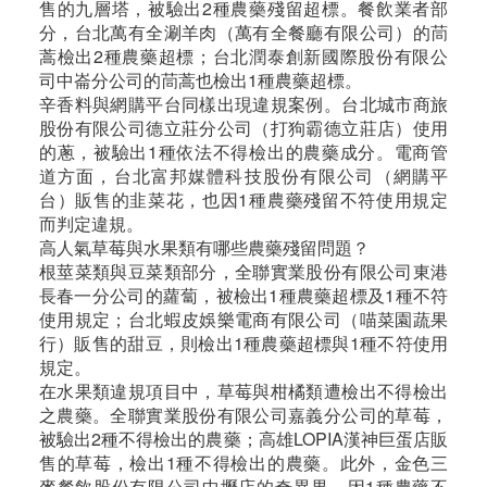
售的九層塔，被驗出2種農藥殘留超標。餐飲業者部
分，台北萬有全涮羊肉（萬有全餐廳有限公司）的茼
蒿檢出2種農藥超標；台北潤泰創新國際股份有限公
司中崙分公司的茼蒿也檢出1種農藥超標。
辛香料與網購平台同樣出現違規案例。台北城市商旅
股份有限公司德立莊分公司（打狗霸德立莊店）使用
的蔥，被驗出1種依法不得檢出的農藥成分。電商管
道方面，台北富邦媒體科技股份有限公司（網購平
台）販售的韭菜花，也因1種農藥殘留不符使用規定
而判定違規。
高人氣草莓與水果類有哪些農藥殘留問題？
根莖菜類與豆菜類部分，全聯實業股份有限公司東港
長春一分公司的蘿蔔，被檢出1種農藥超標及1種不符
使用規定；台北蝦皮娛樂電商有限公司（喵菜園蔬果
行）販售的甜豆，則檢出1種農藥超標與1種不符使用
規定。
在水果類違規項目中，草莓與柑橘類遭檢出不得檢出
之農藥。全聯實業股份有限公司嘉義分公司的草莓，
被驗出2種不得檢出的農藥；高雄LOPIA漢神巨蛋店販
售的草莓，檢出1種不得檢出的農藥。此外，金色三
麥餐飲股份有限公司中壢店的奇異果，因1種農藥不