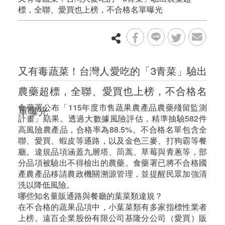
標，全聯、愛買也上榜，不合格名單曝光
又有毒蔬菜！台灣人愛吃的「3青菜」驗出
農藥超標，全聯、愛買也上榜，不合格名
食藥署公布「115年度市售蔬果農產品農藥殘留監測
單曝光
計畫」結果。透過大數據風險評估，精準抽驗582件
高風險農產品，合格率為88.5%。不合格名單包含全
聯、愛買、蝦皮等通路，以及金色三麥、打狗霸等餐
廳。違規品項涵蓋九層塔、茼蒿、草莓與青蔥等，部
分品項被驗出不得檢出的農藥。食藥署已將不合格國
產農產品移請農政機關溯源管理，並提醒民眾加強清
洗以降低風險。
哪些知名量販通路與餐廳的葉菜類違規？
在不合格的蔬果品項中，小葉菜類有多家指標性業者
上榜。遠百企業股份有限公司基隆分公司（愛買）販