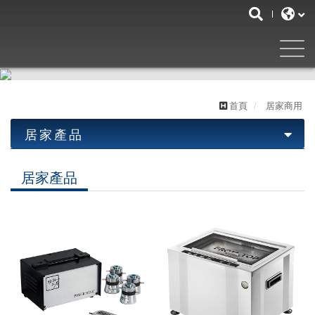
首頁
居家商用
居家產品
工業產品
居家產品
居家產品
油水分離機
清洗機
LED工作燈
圓盤式系列
霧化器
居家系列
超音波清洗機
泵浦式系列
交流低壓系列
購物袋
DIY系列
超音波熔接代工
皮帶式系列
交流高壓系列
桌上型
分離式脫菜機
SEIKO運動器材代工
直流系列
落地型
單點熔接