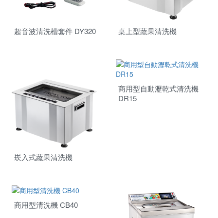
商用系列
投入式模組
塑膠熔接黏合
超音波清洗槽套件 DY320
桌上型蔬果清洗機
金屬埋植咬合
熔接代工設備
商用型自動瀝乾式清洗機
DR15
崁入式蔬果清洗機
商用型清洗機 CB40