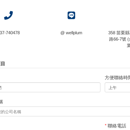
37-740478
@ wellplum
358 苗
路66-7號
項目
方便聯絡時
稱
*
聯絡電話