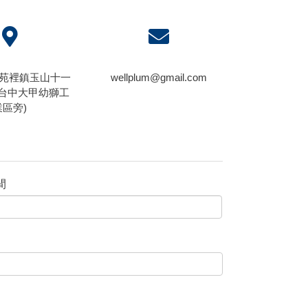
栗縣苑裡鎮玉山十一
wellplum@gmail.com
 (台中大甲幼獅工
業區旁)
間