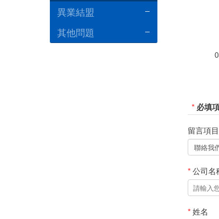
異業結盟
其他問題
0
*
必填
留言項目
*
公司名
*
姓名